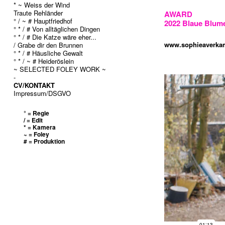
* ~ Weiss der Wind
Traute Rehländer
AWARD
° / ~ # Hauptfriedhof
2022 Blaue Blum
° * / # Von alltäglichen Dingen
° * / # Die Katze wäre eher...
www.sophieaverkam
/ Grabe dir den Brunnen
° * / # Häusliche Gewalt
° * / ~ # Heideröslein
~ SELECTED FOLEY WORK ~
-
CV/KONTAKT
Impressum/DSGVO
° = Regie
/ = Edit
* = Kamera
~ = Foley
# = Produktion