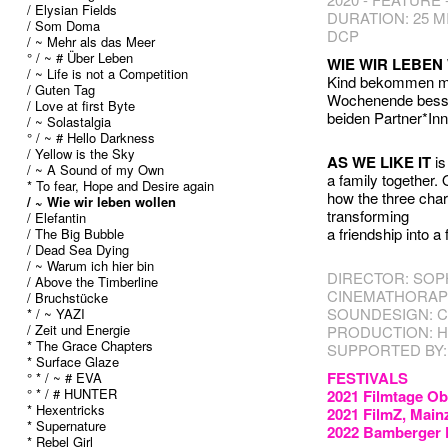
/ Elysian Fields
DURATION: 25 M
/ Som Doma
DCP
/ ~ Mehr als das Meer
° / ~ # Über Leben
WIE WIR LEBEN
/ ~ Life is not a Competition
Kind bekommen möc
/ Guten Tag
Wochenende besser
/ Love at first Byte
beiden Partner*Inn
/ ~ Solastalgia
° / ~ # Hello Darkness
/ Yellow is the Sky
AS WE LIKE IT
is
/ ~ A Sound of my Own
a family together.
* To fear, Hope and Desire again
how the three char
/ ~ Wie wir leben wollen
transforming
/ Elefantin
a friendship into a 
/ The Big Bubble
/ Dead Sea Dying
/ ~ Warum ich hier bin
DIRECTOR: SOP
/ Above the Timberline
CINEMATHORAP
/ Bruchstücke
SOUNDESIGN: 
* / ~ YAZI
/ Zeit und Energie
PRODUCTION: H
* The Grace Chapters
SUPPORTED BY:
* Surface Glaze
FESTIVALS
° * / ~ # EVA
° * / # HUNTER
2021 Filmtage O
* Hexentricks
2021 FilmZ, Main
* Supernature
2022 Bamberger 
* Rebel Girl