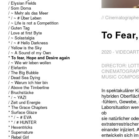
/ Elysian Fields
/ Som Doma
/ ~ Mehr als das Meer
// Cinematographe
° / ~ # Über Leben
/ ~ Life is not a Competition
/ Guten Tag
To Fear
/ Love at first Byte
/ ~ Solastalgia
° / ~ # Hello Darkness
/ Yellow is the Sky
2020 - VIDEOAR
/ ~ A Sound of my Own
* To fear, Hope and Desire again
/ ~ Wie wir leben wollen
DIRECTOR: LOT
/ Elefantin
CINEMATOGRAPH
/ The Big Bubble
MUSIC COMPOS
/ Dead Sea Dying
/ ~ Warum ich hier bin
/ Above the Timberline
In spektakulärer 
/ Bruchstücke
hybriden Oberfläc
* / ~ YAZI
-fühlern, Gewebe, 
/ Zeit und Energie
Laborsituation we
* The Grace Chapters
* Surface Glaze
ob
° * / ~ # EVA
sie natürlicher ode
° * / # HUNTER
extraterrestrische
* Hexentricks
einander injiziert
* Supernature
entwickeln sich im
* Rebel Girl