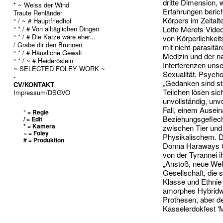
dritte Dimension,
* ~ Weiss der Wind
Erfahrungen beric
Traute Rehländer
Körpers im Zeitalte
° / ~ # Hauptfriedhof
° * / # Von alltäglichen Dingen
Lotte Merets Vid
° * / # Die Katze wäre eher...
von Körperlichkei
/ Grabe dir den Brunnen
mit nicht-parasit
° * / # Häusliche Gewalt
Medizin und der n
° * / ~ # Heideröslein
Interferenzen unse
~ SELECTED FOLEY WORK ~
Sexualität, Psych
-
„Gedanken sind stä
CV/KONTAKT
Teilchen lösen sich
Impressum/DSGVO
unvollständig, unv
Fall, einem Ausein
° = Regie
Beziehungsgeflech
/ = Edit
* = Kamera
zwischen Tier un
~ = Foley
Physikalischem. D
# = Produktion
Donna Haraways Cy
von der Tyrannei ih
„Anstoß, neue Welt
Gesellschaft, die 
Klasse und Ethnie
amorphes Hybridwe
Prothesen, aber d
Kasselerdokfest ‘M