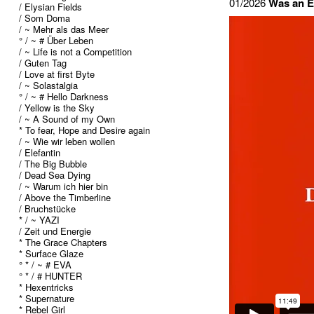
01/2026
Was an E
/ Elysian Fields
/ Som Doma
/ ~ Mehr als das Meer
° / ~ # Über Leben
/ ~ Life is not a Competition
/ Guten Tag
/ Love at first Byte
/ ~ Solastalgia
° / ~ # Hello Darkness
/ Yellow is the Sky
/ ~ A Sound of my Own
* To fear, Hope and Desire again
/ ~ Wie wir leben wollen
/ Elefantin
/ The Big Bubble
/ Dead Sea Dying
/ ~ Warum ich hier bin
/ Above the Timberline
/ Bruchstücke
* / ~ YAZI
/ Zeit und Energie
* The Grace Chapters
* Surface Glaze
° * / ~ # EVA
° * / # HUNTER
* Hexentricks
* Supernature
* Rebel Girl