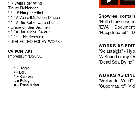
* ~ Weiss der Wind
Traute Rehländer
° / ~ # Hauptfriedhof
Showreel conta
° * / # Von alltäglichen Dingen
"Hello Darkness my
° * / # Die Katze wäre eher...
"EVA" - Documentar
/ Grabe dir den Brunnen
° * / # Häusliche Gewalt
"Hauptfriedhof" - 
° * / ~ # Heideröslein
~ SELECTED FOLEY WORK ~
WORKS AS EDITO
-
"Solastalgia" - Hyb
CV/KONTAKT
Impressum/DSGVO
"A Sound of my Ow
"Dead Sea Dying" 
° = Regie
/ = Edit
WORKS AS CINE
* = Kamera
"Weiss der Wind" 
~ = Foley
# = Produktion
"Supernature"- Vid