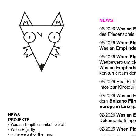
NEWS
06/2026
Was an E
des Friedenspreis
05/2026
When Pig
Was an Empfindsa
05/2026
When Pig
Wettbewerb um di
Was an Empfindsa
konkurriert um d
05/2026 Real Ficti
Infos zur Kinotour
03/2026
Was an E
dem
Bolzano Fil
Europe in Linz
ge
02/2026
Was an E
NEWS
PROJEKTE
Dokumentarfilmpr
/ Was an Empfindsamkeit bleibt
02/2026
When Pig
/ When Pigs fly
/ ~ the weight of the moon