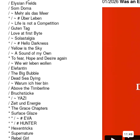
01/2026
Was an E
/ Elysian Fields
/ Som Doma
/ ~ Mehr als das Meer
° / ~ # Über Leben
/ ~ Life is not a Competition
/ Guten Tag
/ Love at first Byte
/ ~ Solastalgia
° / ~ # Hello Darkness
/ Yellow is the Sky
/ ~ A Sound of my Own
* To fear, Hope and Desire again
/ ~ Wie wir leben wollen
/ Elefantin
/ The Big Bubble
/ Dead Sea Dying
/ ~ Warum ich hier bin
/ Above the Timberline
/ Bruchstücke
* / ~ YAZI
/ Zeit und Energie
* The Grace Chapters
* Surface Glaze
° * / ~ # EVA
° * / # HUNTER
* Hexentricks
* Supernature
* Rebel Girl