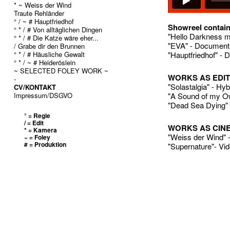
* ~ Weiss der Wind
Traute Rehländer
° / ~ # Hauptfriedhof
Showreel conta
° * / # Von alltäglichen Dingen
"Hello Darkness my
° * / # Die Katze wäre eher...
"EVA" - Documentar
/ Grabe dir den Brunnen
° * / # Häusliche Gewalt
"Hauptfriedhof" - 
° * / ~ # Heideröslein
~ SELECTED FOLEY WORK ~
WORKS AS EDITO
-
"Solastalgia" - Hyb
CV/KONTAKT
Impressum/DSGVO
"A Sound of my Ow
"Dead Sea Dying" 
° = Regie
/ = Edit
WORKS AS CINE
* = Kamera
"Weiss der Wind" 
~ = Foley
# = Produktion
"Supernature"- Vid