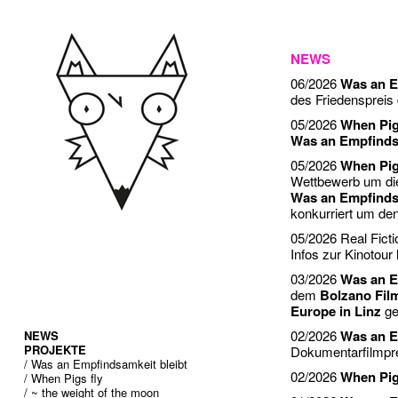
NEWS
06/2026
Was an E
des Friedenspreis
05/2026
When Pig
Was an Empfindsa
05/2026
When Pig
Wettbewerb um di
Was an Empfindsa
konkurriert um d
05/2026 Real Ficti
Infos zur Kinotour
03/2026
Was an E
dem
Bolzano Fil
Europe in Linz
ge
02/2026
Was an E
NEWS
PROJEKTE
Dokumentarfilmpr
/ Was an Empfindsamkeit bleibt
02/2026
When Pig
/ When Pigs fly
/ ~ the weight of the moon