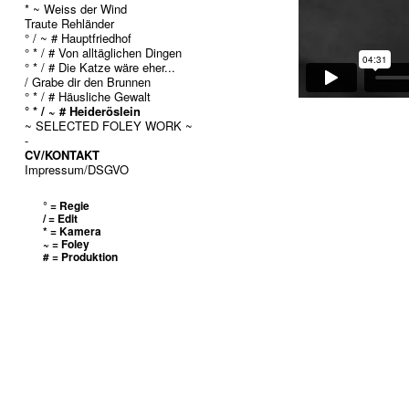
* ~ Weiss der Wind
Traute Rehländer
° / ~ # Hauptfriedhof
° * / # Von alltäglichen Dingen
° * / # Die Katze wäre eher...
/ Grabe dir den Brunnen
° * / # Häusliche Gewalt
° * / ~ # Heideröslein
~ SELECTED FOLEY WORK ~
-
CV/KONTAKT
Impressum/DSGVO
° = Regie
/ = Edit
* = Kamera
~ = Foley
# = Produktion