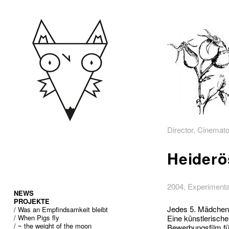
Director, Cinemato
Heiderö
2004, Experimental
NEWS
PROJEKTE
Jedes 5. Mädchen u
/ Was an Empfindsamkeit bleibt
/ When Pigs fly
Eine künstlerisch
/ ~ the weight of the moon
Bewerbungsfilm fü