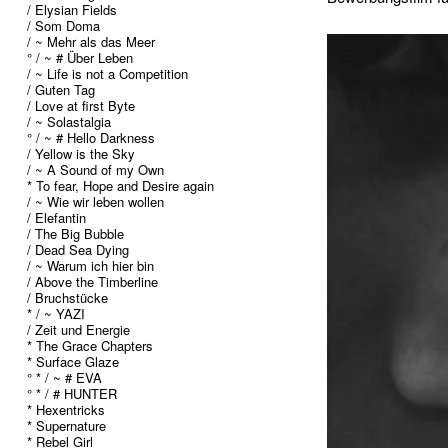
/ Elysian Fields
/ Som Doma
/ ~ Mehr als das Meer
° / ~ # Über Leben
/ ~ Life is not a Competition
/ Guten Tag
/ Love at first Byte
/ ~ Solastalgia
° / ~ # Hello Darkness
/ Yellow is the Sky
/ ~ A Sound of my Own
* To fear, Hope and Desire again
/ ~ Wie wir leben wollen
/ Elefantin
/ The Big Bubble
/ Dead Sea Dying
/ ~ Warum ich hier bin
/ Above the Timberline
/ Bruchstücke
* / ~ YAZI
/ Zeit und Energie
* The Grace Chapters
* Surface Glaze
° * / ~ # EVA
° * / # HUNTER
* Hexentricks
* Supernature
* Rebel Girl